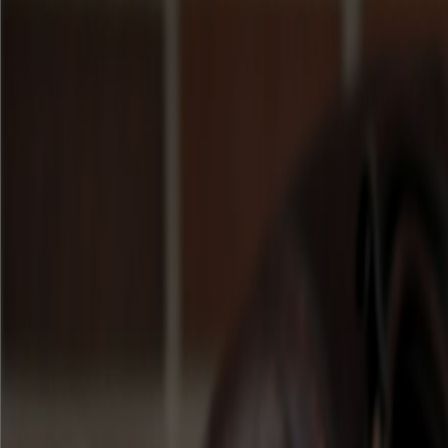
86-21-51
1391802