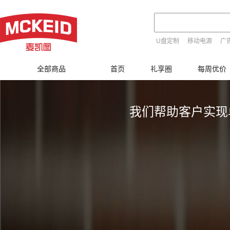
定制购物指南
服务及售后
会员中心
U盘定制
移动电源
广
T恤定制
定制流程
服务承诺
用户协议
全部商品
首页
礼享圈
每周优价
设计创意
售后保障
会员注册
定制工艺
退换货政策
积分制度
我们帮助客户实现
友情链接：
i小礼
快递查询系统
客户关系管理系统
网上商城